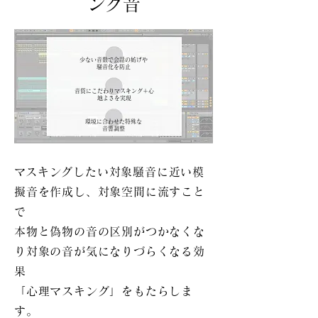
ング音
​聴景マスキング音
の特徴
​少ない音数で会話の妨げや
騒音化を防止​
音質にこだわりマスキング＋心
地よさを実現​
​環境に合わせた特殊な
音響調整
​マスキングしたい対象騒音に近い模
擬音を作成し、対象空間に流すこと
で
本物と偽物の音の区別がつかなくな
り対象の音が気になりづらくなる効
果
「心理マスキング」をもたらしま
す。