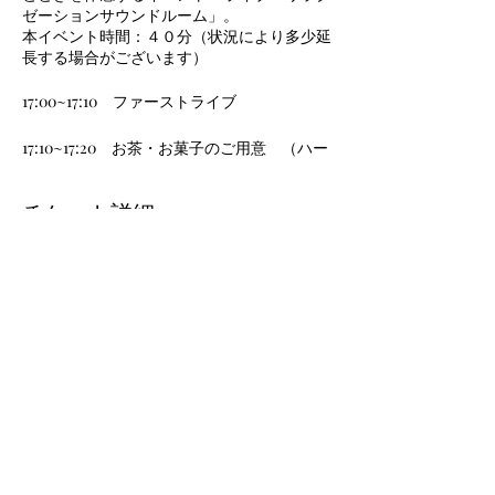
ゼーションサウンドルーム」。
本イベント時間：４０分（状況により多少延
長する場合がございます）
17:00~17:10 ファーストライブ
17:10~17:20 お茶・お菓子のご用意 （ハー
ブティ、チョコ）
チケット詳細
17:20~18:40 セカンドライブ（軽食を嗜みな
がらの視聴）
販売終了
価格
チケットタイプは以下の２種類です。
価格範囲：￥3,500〜￥4,300
・Basic ¥3,500（通常席でのご案内となりま
す）
・Premium ¥4,300（ソファ席でのご案内と
なります）
提供飲食のご案内
このイベントをシェア