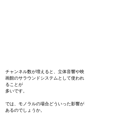
チャンネル数が増えると、立体音響や映
画館のサラウンドシステムとして使われ
ることが
多いです。
では、モノラルの場合どういった影響が
あるのでしょうか。
モノラルは信号を一つに纏める
ので、録
音した音に入っていない
不要な低音
など
が