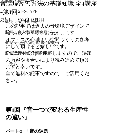
事例：聴景デザイン
音環境改善方法の基礎知識 全4講座
-第1回-
事例：AI-SCAPE
更新日：
2024年12月7日
blog_chokeidesign
この記事では過去の音環境デザインで
事例：森永製菓研究所
培ったノウハウをお伝えします。
オフィスの心地よい空間づくりの参考
differencefromchokeidesign
にして頂けると嬉しいです。
全4講座に分けて連載しますので、課題
事例：野村総合研究所
の内容や度合いにより読み進めて頂け
コラム
ますと幸いです。
全て無料の記事ですので、ご活用くだ
さい。
第1回『音一つで変わる生産性
の違い』
パート0  「音の課題」